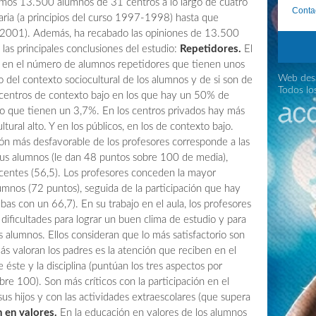
mismos 13.500 alumnos de 31 centros a lo largo de cuatro
Conta
ria (a principios del curso 1997-1998) hasta que
0-2001). Además, ha recabado las opiniones de 13.500
las principales conclusiones del estudio:
Repetidores.
El
al en el número de alumnos repetidores que tienen unos
Web desa
o del contexto sociocultural de los alumnos y de si son de
Todos lo
ay centros de contexto bajo en los que hay un 50% de
to que tienen un 3,7%. En los centros privados hay más
tural alto. Y en los públicos, en los de contexto bajo.
ón más desfavorable de los profesores corresponde a las
sus alumnos (le dan 48 puntos sobre 100 de media),
ocentes (56,5). Los profesores conceden la mayor
lumnos (72 puntos), seguida de la participación que hay
bas con un 66,7). En su trabajo en el aula, los profesores
ificultades para lograr un buen clima de estudio y para
s alumnos. Ellos consideran que lo más satisfactorio son
s valoran los padres es la atención que reciben en el
éste y la disciplina (puntúan los tres aspectos por
e 100). Son más críticos con la participación en el
 sus hijos y con las actividades extraescolares (que supera
 en valores.
En la educación en valores de los alumnos