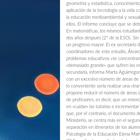
geometría y estadística, conocimiento l
aplicación de la tecnología a la vida 
la educación medioambiental y sexual
ellos. El informe concluye que se debe
En matemáticas, los mismos estudiante
dos años después (2º de la ESO). Sin
un progreso mayor. El ex secretario
coordinadores de este estudio, Álvaro
problemas educativos «se concentran 
«demasiado grande» que sufren los est
secundaria, informa Marta Aguirrego
con un excesivo número de áreas de e
lo conveniente sería realizar una «tran
propone reducir el número de áreas (
de profesores, es decir, que un mism
en «cuidar» las tutorías e incrementar
que, por el contrario, el documento d
Ministerio, se centra más en el segun
separación en itinerarios de los alum
Psicología de la Educación Elena Mart