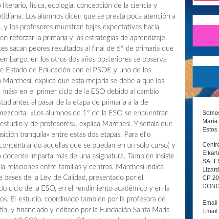
iterario, física, ecología, concepción de la ciencia y
cotidiana. Los alumnos dicen que se presta poca atención a
, y los profesores muestran bajas expectativas hacia
n reforzar la primaria y las estrategias de aprendizaje.
s sacan peores resultados al final de 6º de primaria que
 embargo, en los otros dos años posteriores se observa
 de Estado de Educación con el PSOE y uno de los
 Marchesi, explica que esta mejoría se debe a que los
más» en el primer ciclo de la ESO debido al cambio
udiantes al pasar de la etapa de primaria a la de
Somos 
mezcorta. «Los alumnos de 1º de la ESO se encuentran
María 
studio y de profesores», explica Marchesi. Y señala que
Estos 
sición tranquila» entre estas dos etapas. Para ello
Centro
concentrando aquellas que se puedan en un solo curso) y
Elkart
o docente imparta más de una asignatura. También insiste
SALE
 la relaciones entre familias y centros. Marchesi indica
Lizard
e bases de la Ley de Calidad, presentado por el
CP 2
DONOS
do ciclo de la ESO, en el rendimiento académico y en la
nos. El estudio, coordinado también por la profesora de
Email
ín, y financiado y editado por la Fundación Santa María
Email