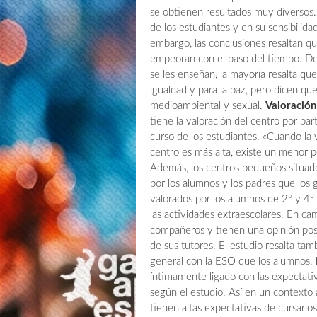
se obtienen resultados muy diversos. 
de los estudiantes y en su sensibilida
embargo, las conclusiones resaltan qu
empeoran con el paso del tiempo. De 
se les enseñan, la mayoría resalta qu
igualdad y para la paz, pero dicen qu
medioambiental y sexual.
Valoración
tiene la valoración del centro por pa
curso de los estudiantes. «Cuando la 
centro es más alta, existe un menor p
Además, los centros pequeños situado
por los alumnos y los padres que los
valorados por los alumnos de 2º y 4º 
las actividades extraescolares. En ca
compañeros y tienen una opinión posi
de sus tutores. El estudio resalta ta
general con la ESO que los alumnos.
íntimamente ligado con las expectativ
según el estudio. Así en un contexto
tienen altas expectativas de cursarl