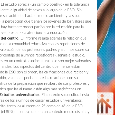
El estudio aprecia «un cambio positivo» en la tolerancia
d ante la igualdad de sexos a lo largo de la ESO. Sin
e sus actitudes hacia el medio ambiente y la salud
la percepción que tienen los jóvenes de los valores que
e hay bastante preocupación por la educación para la
e «se presta poca atención» a la educación
 del centro.
El informe resalta además la relación que
rte de la comunidad educativa con las repeticiones de
valoración de los profesores, padres y alumnos sobre su
orcentaje de alumnos repetidores», señala el estudio.
s en un contexto sociocultural bajo son mejor valorados
 grandes. Los aspectos del centro que menos están
de la ESO son el orden, las calificaciones que reciben y
mbio, valoran especialmente las relaciones con sus
tiva de la preparación que reciben, de sus profesores y
mbién que las alumnas están algo más satisfechas en
Estudios universitarios.
El contexto sociocultural está
as de los alumnos de cursar estudios universitarios,
 alto, tanto los alumnos de 2º como de 4º de la ESO
os (el 80%), mientras que en un contexto medio disminuye