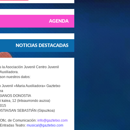
AGENDA
NOTICIAS DESTACADAS
la Asociación Juvenil Centro Juvenil
Auxiliadora.
son nuestros datos:
 Juvenil «Maria Auxiliadora» Gaztetxo
ea
SIANOS DONOSTIA
i kalea, 12 (Intxaurrondo auzoa)
0015
TIA/SAN SEBASTIÁN (Gipuzkoa)
 Ofic. de Comunicación:
info@gaztetxo.com
 Entradas Teatro:
musical@gaztetxo.com