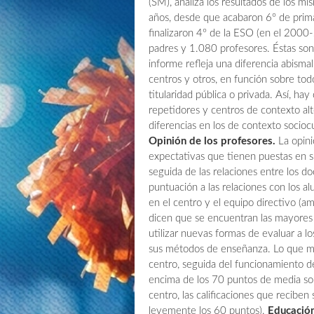
(SM), analiza los resultados de los 
años, desde que acabaron 6º de prima
finalizaron 4º de la ESO (en el 200
padres y 1.080 profesores. Éstas son 
informe refleja una diferencia abism
centros y otros, en función sobre tod
titularidad pública o privada. Así, h
repetidores y centros de contexto al
diferencias en los de contexto sociocul
Opinión de los profesores.
La opini
expectativas que tienen puestas en 
seguida de las relaciones entre los d
puntuación a las relaciones con los a
en el centro y el equipo directivo (am
dicen que se encuentran las mayores d
utilizar nuevas formas de evaluar a lo
sus métodos de enseñanza.
Lo que má
centro, seguida del funcionamiento de 
encima de los 70 puntos de media sobr
centro, las calificaciones que reciben
levemente los 60 puntos).
Educación