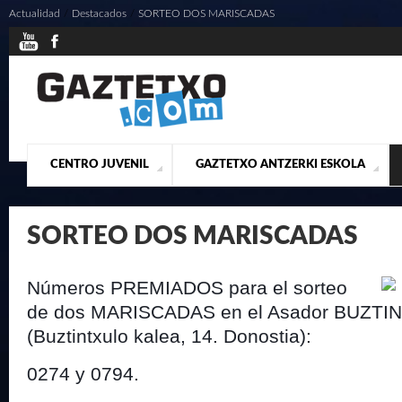
Actualidad
/
Destacados
/
SORTEO DOS MARISCADAS
CENTRO JUVENIL
GAZTETXO ANTZERKI ESKOLA
¿QUIENES SOMOS?
PRESENTACIÓN
ACTUALIDAD
CONTACTO
MUSICALES
SORTEO DOS MARISCADAS
Números PREMIADOS para el sorteo
de dos MARISCADAS en el Asador BUZT
(Buztintxulo kalea, 14. Donostia):
0274 y 0794.