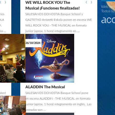
‹
›
‹
›
WE WILL ROCK YOU The
TETXO ANTZERKI ESKOLA presenta LA SIRENITA El
Web desa
cal de Disney. La trama central se desarrolla en
Musical ¡Funciones finalizadas!
Todos lo
no a Ariel, una joven sirena fascinada por el mundo de
 nos
SALESIANOS DONOSTIA Basque School y
 humanos que entrega su voz ...
OLA
GAZTETXO Antzerki Eskola ponen en escena WE
.
WILL ROCK YOU · THE MUSICAL en formato
s ...
junior (aprox. 1 hora) íntegramente en ...
26/10/2024
THE WEDDING SINGER · EL MUSICAL
_ CLAUSURA: SÁBADO, 23 DE
DICIEMBRE DE 2023
TETXO ANTZERKI ESKOLA presenta la 2ª
porada de THE WEDDING SINGER, el Musical más
entero. Basada en la película de Hollywood
tagonizada por Adam Sandler y ...
ALADDIN The Musical
sten!
SALESIANOS DONOSTIA Basque School pone
en escena ALADDIN · THE MUSICAL en formato
junior (aprox. 1 hora) íntegramente en inglés. Las
entradas son ...