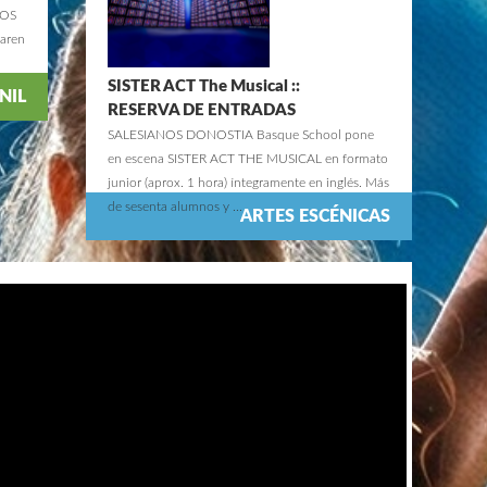
NOS
aren
SISTER ACT The Musical ::
NIL
RESERVA DE ENTRADAS
SALESIANOS DONOSTIA Basque School pone
en escena SISTER ACT THE MUSICAL en formato
junior (aprox. 1 hora) íntegramente en inglés. Más
de sesenta alumnos y ...
ARTES ESCÉNICAS