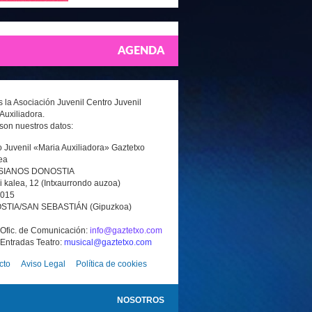
AGENDA
la Asociación Juvenil Centro Juvenil
Auxiliadora.
son nuestros datos:
 Juvenil «Maria Auxiliadora» Gaztetxo
ea
SIANOS DONOSTIA
i kalea, 12 (Intxaurrondo auzoa)
0015
TIA/SAN SEBASTIÁN (Gipuzkoa)
 Ofic. de Comunicación:
info@gaztetxo.com
 Entradas Teatro:
musical@gaztetxo.com
cto
Aviso Legal
Política de cookies
NOSOTROS