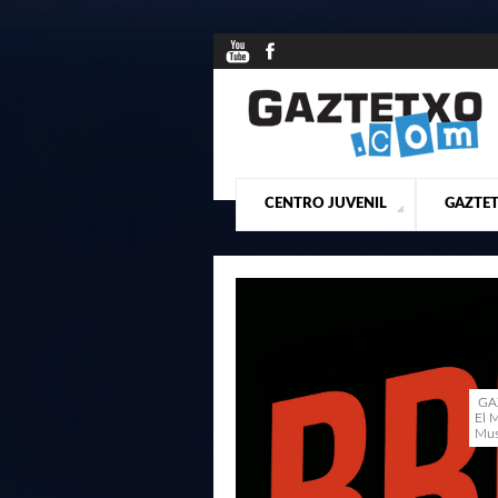
CENTRO JUVENIL
GAZTET
¿QUIENES SOMOS?
PRESE
ACTU
18/02/2026
GAZ
El 
Musi