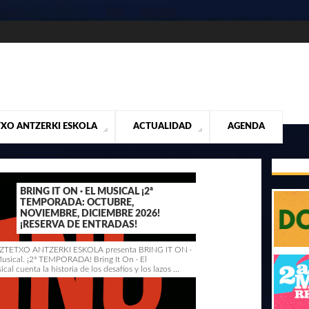
XO ANTZERKI ESKOLA
ACTUALIDAD
AGENDA
NTACIÓN
ALIDAD
CONTACTO
MUSICALES
DESTACADOS
¡VUELA ALTO RUBÉN!
MATERIAL SEGUNDA MANO VENTA
VIDEOS
BRING IT ON · EL MUSICAL ¡2ª
TEMPORADA: OCTUBRE,
NOVIEMBRE, DICIEMBRE 2026!
¡RESERVA DE ENTRADAS!
TETXO ANTZERKI ESKOLA presenta BRING IT ON ·
Musical. ¡2ª TEMPORADA! Bring It On · El
cal cuenta la historia de los desafíos y los lazos ...