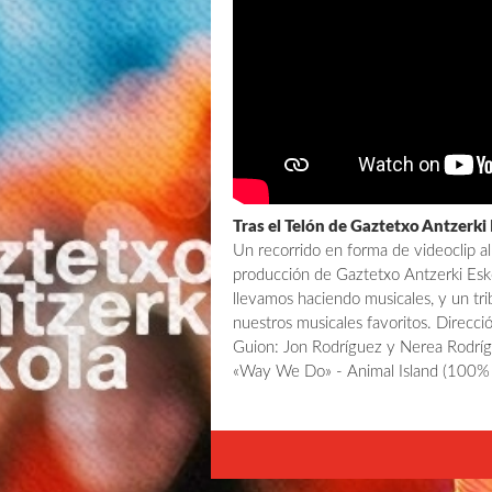
Tras el Telón de Gaztetxo Antzerki
Un recorrido en forma de videoclip a
producción de Gaztetxo Antzerki Esk
llevamos haciendo musicales, y un tri
nuestros musicales favoritos. Direcc
Guion: Jon Rodríguez y Nerea Rodrígu
«Way We Do» - Animal Island (100%